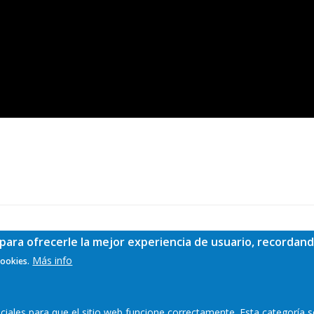
para ofrecerle la mejor experiencia de usuario, recordand
Más info
cookies.
ales para que el sitio web funcione correctamente. Esta categoría s