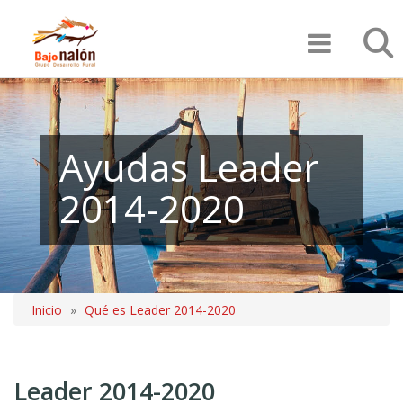
Pasar
Búsqu
al
contenido
principal
Ayudas Leader
2014-2020
Inicio
Qué es Leader 2014-2020
Sobrescribir
enlaces
Leader 2014-2020
de