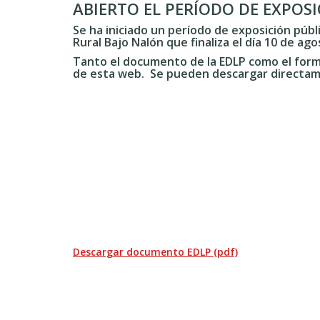
ABIERTO EL PERÍODO DE EXPOS
ayuda
Se ha iniciado un período de exposición públ
a
Rural Bajo Nalón que finaliza el día 10 de ag
Tanto el documento de la EDLP como el formu
la
de esta web. Se pueden descargar directame
navegación
Descargar documento EDLP (pdf)