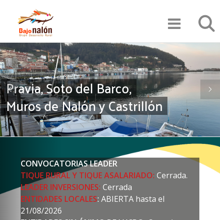
Pasar
Búsqu
al
contenido
principal
Pravia, Soto del Barco,
Muros de Nalón y Castrillón
CONVOCATORIAS LEADER
TIQUE RURAL Y TIQUE ASALARIADO:
Cerrada.
LEADER INVERSIONES:
Cerrada
ENTIDADES LOCALES
:
ABIERTA hasta el
21/08/2026