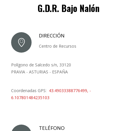
G.D.R. Bajo Nalón
DIRECCIÓN
Centro de Recursos
Polígono de Salcedo s/n, 33120
PRAVIA - ASTURIAS - ESPAÑA
Coordenadas GPS:
43.49033388776499, -
6.107801484235103
TELÉFONO